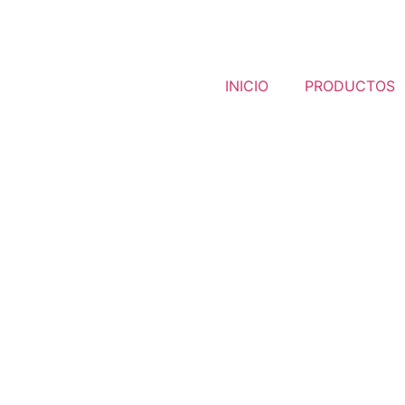
INICIO
PRODUCTOS
rtos en las distintas áreas del seguro,
comprometidos 