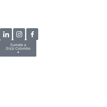
Sumate a
Gizzi Colombo
+
Somos un equipo de más de 25 profesionales expe